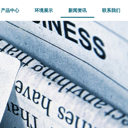
产品中心
环境展示
新闻资讯
联系我们