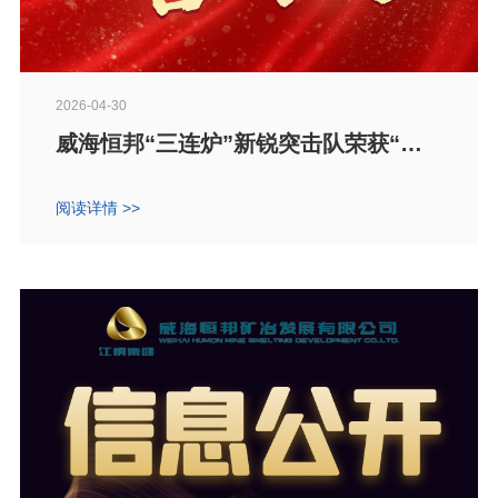
2026-04-30
威海恒邦“三连炉”新锐突击队荣获“山
东青年五四奖章集体”荣誉称号
阅读详情 >>