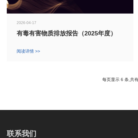
2026-04-17
有毒有害物质排放报告（2025年度）
阅读详情 >>
每页显示 6 条,共有 
联系我们