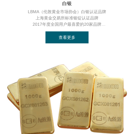
白银
产品用途：
LBMA（伦敦黄金市场协会）白银认证品牌
货币储备、珠宝装饰、工业科技（用于电子技
上海黄金交易所标准银锭认证品牌
2017年度全国用户最喜爱的20家品牌
术、通讯技术、宇航技术、化工技术、医疗技
产品用途：
电子电器工业、摄影感光材料、饰品及货币
查看更多
术等）
联系我们