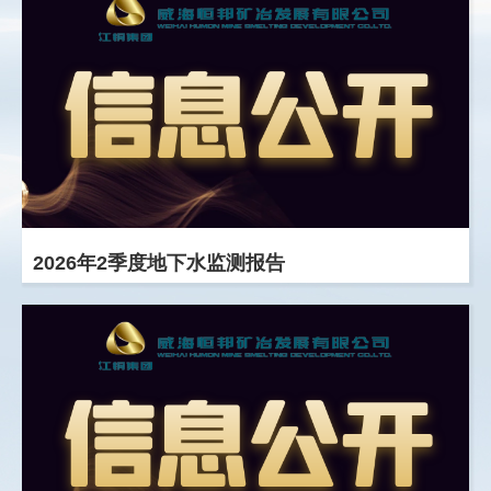
人才观
：重用能人而不虚用完人，追求卓越
而不追求完美。
学习观
：以勤奋学习为乐，以知识更新为
荣。
竞争观
：战胜自己才能战胜对手，真正的对
手是自己。
道德观
2026年2季度地下水监测报告
：厚德载物，诚信为本。