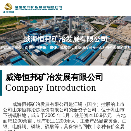
威海恒邦矿冶发展有限公司
产品涵盖黄金、白银、电解铜、磷铵、硫酸等，具备综合回收十余种有价金属的能力
0
1
威海恒邦矿冶发展有限公司
Company Introduction
2
3
威海恒邦矿冶发展有限公司是江铜（国企）控股的上市
公司山东恒邦冶炼股份有限公司的全资子公司，位于乳山市
下初镇驻地，成立于2005 年 1月，注册资本10.9亿元，占地
0
4
面积1200余亩，现有职工1200余人，主要产品涵盖黄金、白
银、电解铜、磷铵、硫酸等，具备综合回收十余种有价金属
1
5