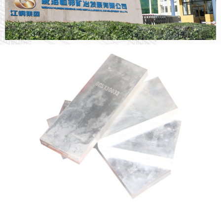
8
6
6
7
6
7
8
6
6
9
7
7
8
7
8
9
7
7
8
8
9
8
9
8
8
9
9
9
9
9
黄金
白银
电解铜
硫酸
磷
黄金
中国黄金十大冶炼企业首位
上海黄金交易所标准金锭认证品牌