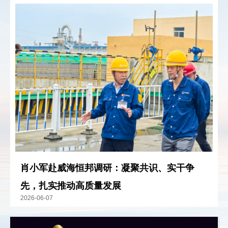
企业价值观
：黄金品质，诚实守信，竭诚
奉献。
企业愿景
：创建员工幸福、客户满意、环
境和谐、国际一流的贵金属治炼企业。
三大创新
：理念创新、技术创新、管理创
新。
企业风格
：企业不盈利一切等于零，企业
决策失误一切等于零，企业不重视安全环保
一切等于零。
肖小军赴威海恒邦调研：凝聚共识、实干争
企业目标
：建设一流队伍，树立一流厂
先，扎实推动高质量发展
风，生产一流产品，创建一流企业。
2026-06-07
安全观
：安全为了生产，生产必须安全。