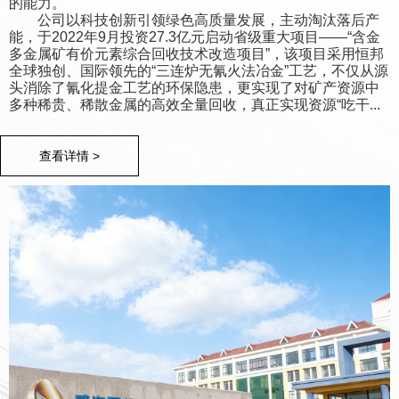
的能力。
公司以科技创新引领绿色高质量发展，主动淘汰落后产
2
6
能，于2022年9月投资27.3亿元启动省级重大项目——“含金
多金属矿有价元素综合回收技术改造项目”，该项目采用恒邦
全球独创、国际领先的“三连炉无氰火法冶金”工艺，不仅从源
0
3
7
0
头消除了氰化提金工艺的环保隐患，更实现了对矿产资源中
多种稀贵、稀散金属的高效全量回收，真正实现资源“吃干...
1
4
0
8
0
1
年
亿
余人
查看详情 >
2
0
0
5
1
0
.
9
1
2
0
0
3
1
1
6
2
1
2
3
1
1
公司成立
注册资本
现有职工
4
2
2
7
3
2
3
4
2
2
5
3
3
8
4
3
4
5
3
3
6
4
4
9
5
4
5
6
4
4
7
5
5
6
5
6
7
5
5